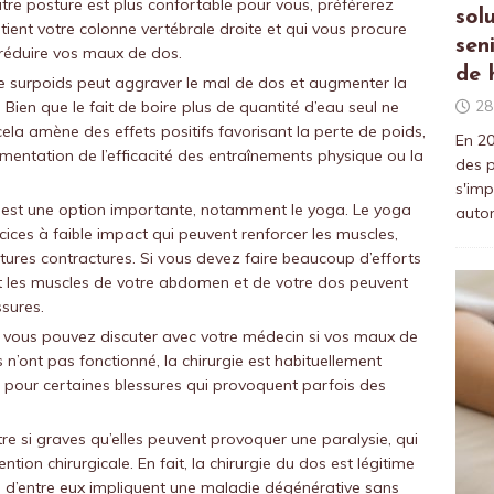
utre posture est plus confortable pour vous, préférerez
sol
tient votre colonne vertébrale droite et qui vous procure
sen
 réduire vos maux de dos.
de 
 Le surpoids peut aggraver le mal de dos et augmenter la
28
 Bien que le fait de boire plus de quantité d’eau seul ne
ela amène des effets positifs favorisant la perte de poids,
En 20
ugmentation de l’efficacité des entraînements physique ou la
des p
s'imp
t est une option importante, notamment le yoga. Le yoga
auto
ces à faible impact qui peuvent renforcer les muscles,
 futures contractures. Si vous devez faire beaucoup d’efforts
ent les muscles de votre abdomen et de votre dos peuvent
ssures.
t vous pouvez discuter avec votre médecin si vos maux de
n’ont pas fonctionné, la chirurgie est habituellement
on pour certaines blessures qui provoquent parfois des
re si graves qu’elles peuvent provoquer une paralysie, qui
ntion chirurgicale. En fait, la chirurgie du dos est légitime
ns d’entre eux impliquent une maladie dégénérative sans