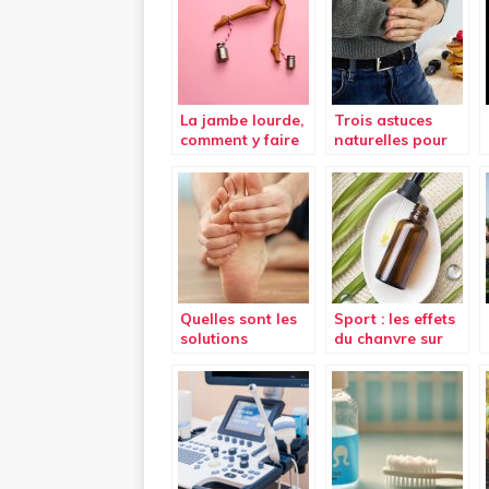
La jambe lourde,
Trois astuces
comment y faire
naturelles pour
face ?
lutter contre la
constipation
Quelles sont les
Sport : les effets
solutions
du chanvre sur
naturelles pour
l’organisme.
réduire la
douleur aux
pieds ?