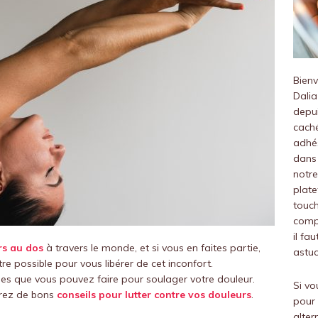
Bien
Dalia
depui
caché
adhés
dans 
notre
plate
touch
compr
il fa
rs au dos
à travers le monde, et si vous en faites partie,
astuc
re possible pour vous libérer de cet inconfort.
es que vous pouvez faire pour soulager votre douleur.
Si vo
erez de bons
conseils pour lutter contre vos douleurs
.
pour 
alter