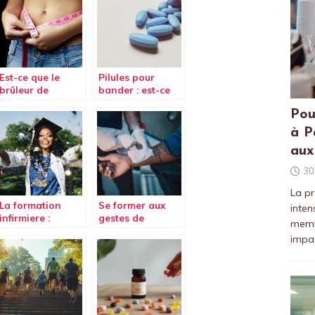
Est-ce que le
Pilules pour
brûleur de
bander : est-ce
graisse PhenGold
efficace pour
Pou
est efficace pour
améliorer son
maigrir ?
érection ?
à P
aux
30
La pr
La formation
Se former aux
inten
infirmiere :
gestes de
membr
comparaison
premiers secours
impac
1992-2009