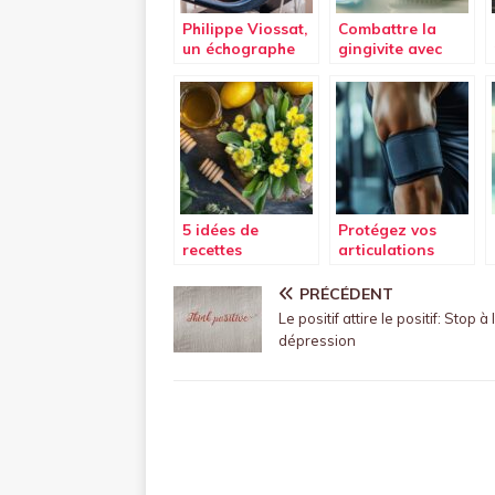
Philippe Viossat,
Combattre la
un échographe
gingivite avec
de renom
des soins
dentaires
alternatifs :
L’alliance
bicarbonate-eau
oxygénée
5 idées de
Protégez vos
recettes
articulations
médicinales avec
avec la Coudière
la plante
musculation
PRÉCÉDENT
bouillon blanc
Primary Strenght
Le positif attire le positif: Stop à 
pendant vos
dépression
séances