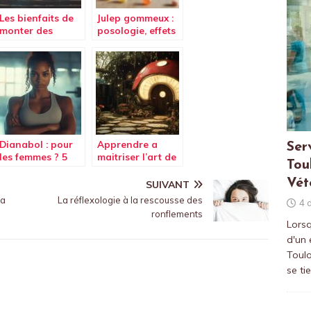
Les bienfaits de
Julep gommeux :
monter des
posologie, effets
escaliers pour
secondaires et
votre santé :
conseils –
transformez vos
Comment choisir
déplacements en
entre les
séance de sport
différentes
solutions
laxatives ?
Dianabol : pour
Apprendre a
Ser
les femmes ? 5
maitriser l’art de
Tou
athletes
faire pipi debout
feminines
pour les femmes :
Vét
SUIVANT
racontent leur
Guide DIY pour
la
La réflexologie à la rescousse des
4 
experience
festivals
ronflements
Lorsq
d'un
Toulo
se ti