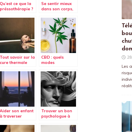
Qu’est ce que la
Se sentir mieux
préssothérapie ?
dans son corps,
les étapes à
franchir.
Tél
bou
chu
dom
Tout savoir sur la
CBD : quels
28
cure thermale
modes
Les a
conventionnée
d’administration
risqu
?
indiv
réali
Aider son enfant
Trouver un bon
à traverser
psychologue à
l’adolescence
Nivelles