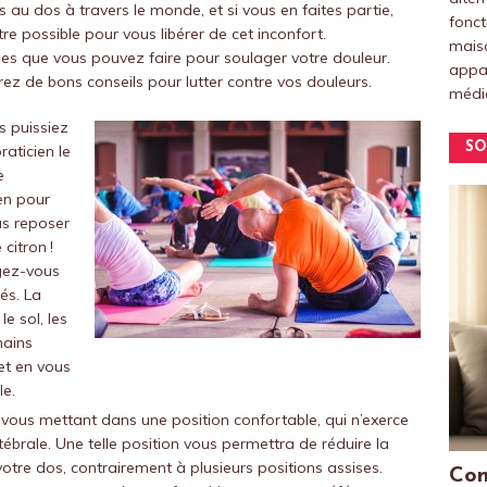
s au dos à travers le monde, et si vous en faites partie,
fonct
re possible pour vous libérer de cet inconfort.
maiso
es que vous pouvez faire pour soulager votre douleur.
appar
ez de bons conseils pour lutter contre vos douleurs.
médic
s puissiez
SO
aticien le
e
en pour
us reposer
citron !
ngez-vous
rés. La
e sol, les
mains
et en vous
le.
ous mettant dans une position confortable, qui n’exerce
ébrale. Une telle position vous permettra de réduire la
otre dos, contrairement à plusieurs positions assises.
Com