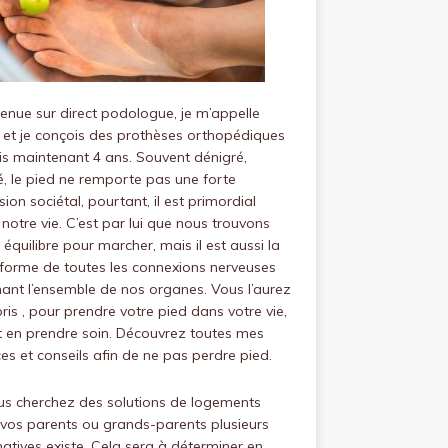
venue sur
direct podologue
, je m’appelle
 et je conçois des prothèses orthopédiques
s maintenant 4 ans.
Souvent dénigré,
, le pied ne remporte pas une forte
ion sociétal, pourtant, il est primordial
notre vie.
C’est par lui que nous trouvons
 équilibre pour marcher, mais il est aussi la
forme de toutes les connexions nerveuses
ant l’ensemble de nos organes.
Vous l’aurez
is , pour prendre votre pied dans votre vie,
ut en prendre soin.
Découvrez toutes mes
es et conseils afin de ne pas perdre pied.
us cherchez des solutions de logements
vos parents ou grands-parents plusieurs
natives existe. Cela sera à déterminer en