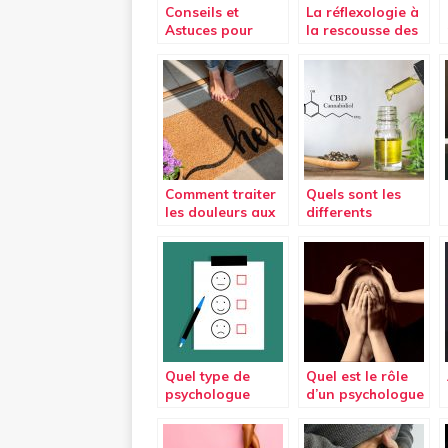
Conseils et
La réflexologie à
Astuces pour
la rescousse des
éviter les maux
ronflements
de dos
Comment traiter
Quels sont les
les douleurs aux
differents
pieds ?
moyens de
consommer du
CBD ?
Quel type de
Quel est le rôle
psychologue
d’un psychologue
pour vous ?
?