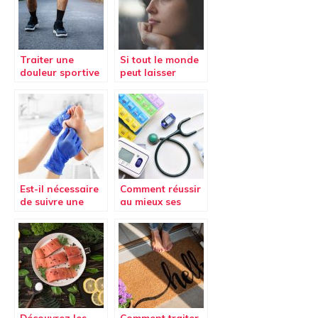
Traiter une
Si tout le monde
douleur sportive
peut laisser
pousser ses poils
Est-il nécessaire
Comment réussir
de suivre une
au mieux ses
séance de
études de santé
pédicure ?
(Parcours d’Accès
Spécifique Santé)
à Besançon
Découvrez les
Comment traiter