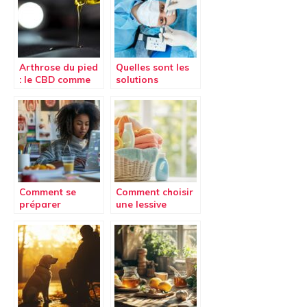
l’ouie ?
Arthrose du pied
Quelles sont les
: le CBD comme
solutions
nouveau
chirurgicales
traitement
pour traiter les
naturel
problemes
ophtalmologique
s ?
Comment se
Comment choisir
préparer
une lessive
efficacement à la
hypoallergénique
licence accès
pour un linge
santé : conseils
parfaitement
et stratégies
propre et sain