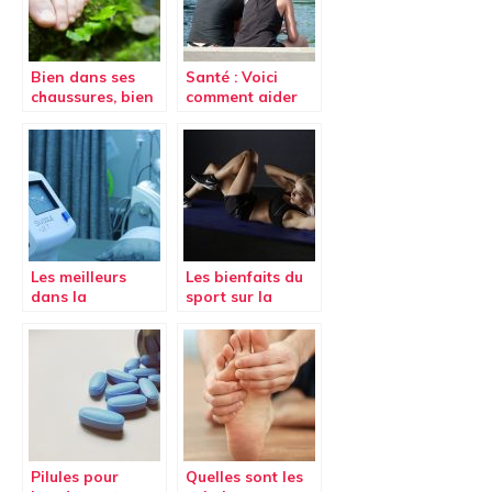
Bien dans ses
Santé : Voici
chaussures, bien
comment aider
dans sa tête:
un(e) ami(e)
chasser le stress
victime de
harcèlement
sexuelle
Les meilleurs
Les bienfaits du
dans la
sport sur la
pressothérapie
santé
Pilules pour
Quelles sont les