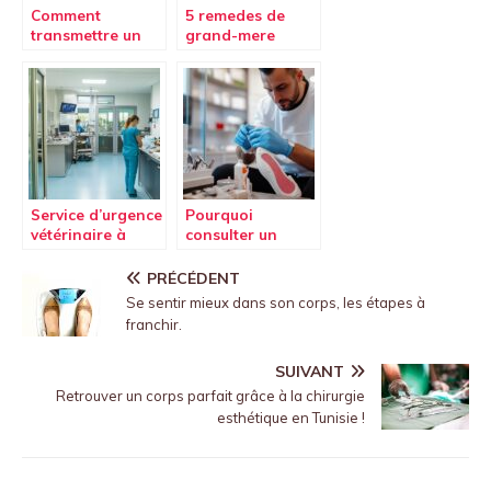
Comment
5 remedes de
transmettre un
grand-mere
legs aux chiens
efficaces pour
guides pour
faire murir un
soutenir leur
bouton
mission
rapidement
Service d’urgence
Pourquoi
vétérinaire à
consulter un
Toulouse :
podologue à
Emergence,
Paris 17 pour des
PRÉCÉDENT
Urgence
soins adaptés
Se sentir mieux dans son corps, les étapes à
Vétérinaire
aux sportifs
franchir.
SUIVANT
Retrouver un corps parfait grâce à la chirurgie
esthétique en Tunisie !