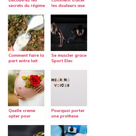
secrets du régime
les douleurs aux
cétogène
pieds ?
Comment faire la
Se muscler grace
part entre lait
Sport Elec
cru, lait frais et
Multisport Pro
lait UHT ?
Quelle creme
Pourquoi porter
opter pour
une prothese
prevenir et
auditive est
eliminer les
necessaire en
vergetures ?
cas de trouble de