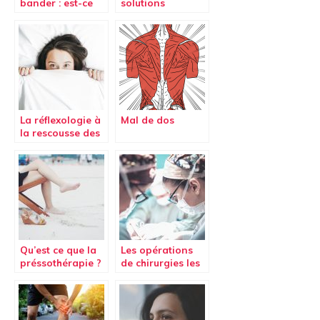
bander : est-ce
solutions
efficace pour
naturelles pour
améliorer son
réduire la
érection ?
douleur aux
pieds ?
La réflexologie à
Mal de dos
la rescousse des
ronflements
Qu’est ce que la
Les opérations
préssothérapie ?
de chirurgies les
plus courantes
aujourd’hui.