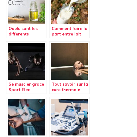
pieds ?
Quels sont les
Comment faire la
differents
part entre lait
moyens de
cru, lait frais et
consommer du
lait UHT ?
CBD ?
Se muscler grace
Tout savoir sur la
Sport Elec
cure thermale
Multisport Pro
conventionnée