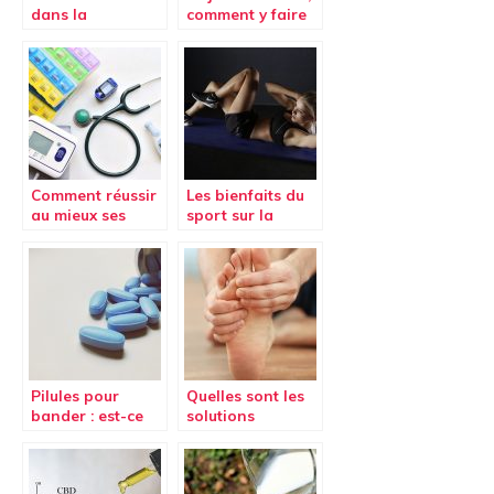
dans la
comment y faire
pressothérapie
face ?
Comment réussir
Les bienfaits du
au mieux ses
sport sur la
études de santé
santé
(Parcours d’Accès
Spécifique Santé)
à Besançon
Pilules pour
Quelles sont les
bander : est-ce
solutions
efficace pour
naturelles pour
améliorer son
réduire la
érection ?
douleur aux