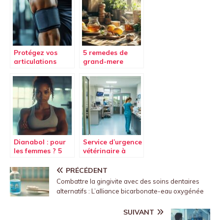
entre les
différentes
solutions
laxatives ?
Protégez vos
5 remedes de
articulations
grand-mere
avec la Coudière
efficaces pour
musculation
faire murir un
Primary Strenght
bouton
pendant vos
rapidement
séances
Dianabol : pour
Service d’urgence
les femmes ? 5
vétérinaire à
athletes
Toulouse :
feminines
Emergence,
PRÉCÉDENT
racontent leur
Urgence
Combattre la gingivite avec des soins dentaires
experience
Vétérinaire
alternatifs : L’alliance bicarbonate-eau oxygénée
SUIVANT