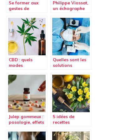
Se former aux
Philippe Viossat,
gestes de
un échographe
premiers secours
de renom
CBD : quels
Quelles sont les
modes
solutions
d’administration
chirurgicales
?
pour traiter les
problemes
ophtalmologique
s ?
Julep gommeux :
5 idées de
posologie, effets
recettes
secondaires et
médicinales avec
conseils –
la plante
Comment choisir
bouillon blanc