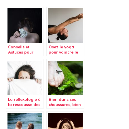
Conseils et
Osez le yoga
Astuces pour
pour vaincre le
éviter les maux
mal de dos
de dos
La réflexologie à
Bien dans ses
la rescousse des
chaussures, bien
ronflements
dans sa tête:
chasser le stress