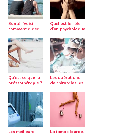
Santé : Voici
Quel est le rôle
comment aider
d’un psychologue
un(e) ami(e)
?
victime de
harcèlement
sexuelle
Qu’est ce que la
Les opérations
préssothérapie ?
de chirurgies les
plus courantes
aujourd’hui.
Les meilleurs
La jambe lourde,