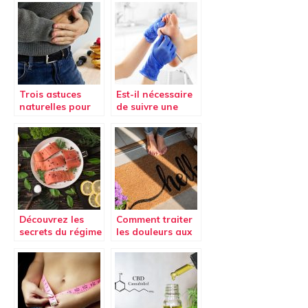
perdre du poids.
chirurgie
esthétique en
Tunisie !
Trois astuces
Est-il nécessaire
naturelles pour
de suivre une
lutter contre la
séance de
constipation
pédicure ?
Découvrez les
Comment traiter
secrets du régime
les douleurs aux
cétogène
pieds ?