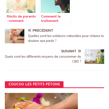
Récits de parents
Comment le
: comment
traitement
masser le ventre
capillaire naturel
d’un bébé
favorise la
PRÉCÉDENT
constipé
repousse des
Quelles sont les solutions naturelles pour réduire la
efficacement à la
cheveux
douleur aux pieds ?
maison
SUIVANT
Quels sont les differents moyens de consommer du
CBD ?
COUCOU LES PETITS PETONS