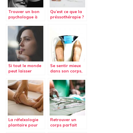
Trouver un bon
Qu’est ce que la
psychologue à
préssothérapie ?
Nivelles
Si tout le monde
Se sentir mieux
peut laisser
dans son corps,
pousser ses poils
les étapes à
franchir.
La réfelxologie
Retrouver un
plantaire pour
corps parfait
vous aider à
grâce à la