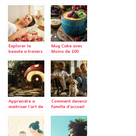
cacahuète ?
d’administration
?
Explorer la
Mug Cake avec
beaute a travers
Moins de 100
les mots :
Calories : 3
l’importance du
Versions au
blog
Sirop d’Agave
Apprendre a
Comment devenir
maitriser l’art de
famille d’accueil
faire pipi debout
pour un chien
pour les femmes :
guide : étapes et
Guide DIY pour
engagement
festivals