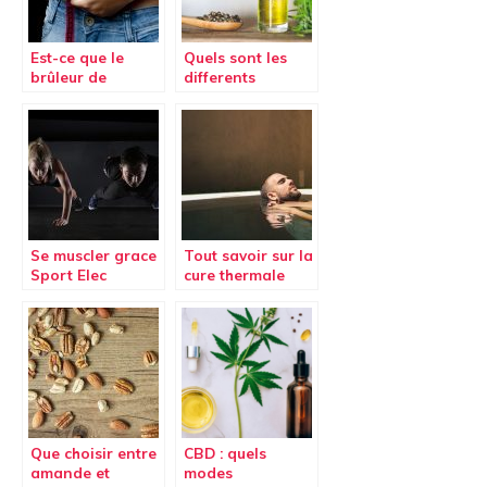
Est-ce que le
Quels sont les
brûleur de
differents
graisse PhenGold
moyens de
est efficace pour
consommer du
maigrir ?
CBD ?
Se muscler grace
Tout savoir sur la
Sport Elec
cure thermale
Multisport Pro
conventionnée
Que choisir entre
CBD : quels
amande et
modes