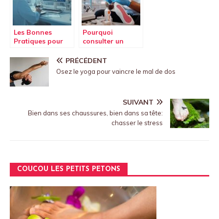
oxygénée
Les Bonnes
Pourquoi
Pratiques pour
consulter un
une
podologue à
Teleconsultation
Paris 17 pour des
PRÉCÉDENT
Ethique et
soins adaptés
Osez le yoga pour vaincre le mal de dos
Securisee en
aux sportifs
Assurance Sante
SUIVANT
Bien dans ses chaussures, bien dans sa tête:
chasser le stress
COUCOU LES PETITS PETONS