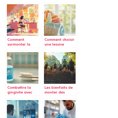
nouveau
comparaison
traitement
1992-2009
naturel
Comment
Comment choisir
surmonter la
une lessive
procrastination
hypoallergénique
et booster sa
pour un linge
motivation
parfaitement
propre et sain
Combattre la
Les bienfaits de
gingivite avec
monter des
des soins
escaliers pour
dentaires
votre santé :
alternatifs :
transformez vos
L’alliance
déplacements en
bicarbonate-eau
séance de sport