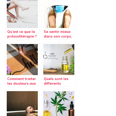
Qu’est ce que la
Se sentir mieux
préssothérapie ?
dans son corps,
les étapes à
franchir.
Comment traiter
Quels sont les
les douleurs aux
differents
pieds ?
moyens de
consommer du
CBD ?