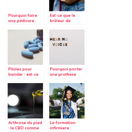
Pourquoi faire
Est-ce que le
une pédicure
brûleur de
avec un
graisse PhenGold
podologue
est efficace pour
régulièrement ?
maigrir ?
Pilules pour
Pourquoi porter
bander : est-ce
une prothese
efficace pour
auditive est
améliorer son
necessaire en
érection ?
cas de trouble de
l’ouie ?
Arthrose du pied
La formation
: le CBD comme
infirmiere :