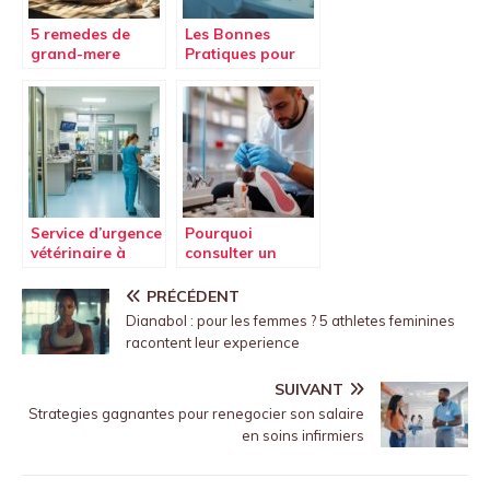
5 remedes de
Les Bonnes
grand-mere
Pratiques pour
efficaces pour
une
faire murir un
Teleconsultation
bouton
Ethique et
rapidement
Securisee en
Assurance Sante
Service d’urgence
Pourquoi
vétérinaire à
consulter un
Toulouse :
podologue à
Emergence,
Paris 17 pour des
PRÉCÉDENT
Urgence
soins adaptés
Dianabol : pour les femmes ? 5 athletes feminines
Vétérinaire
aux sportifs
racontent leur experience
SUIVANT
Strategies gagnantes pour renegocier son salaire
en soins infirmiers