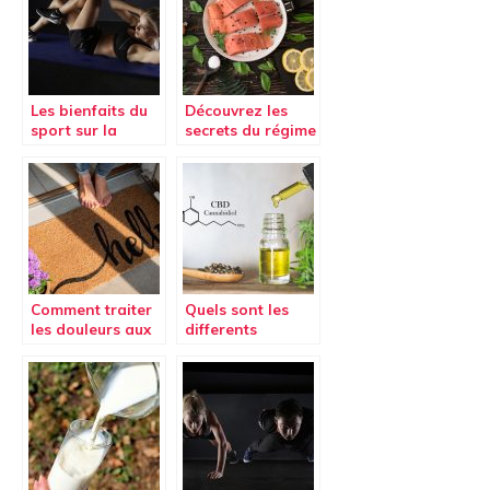
à Besançon
Les bienfaits du
Découvrez les
sport sur la
secrets du régime
santé
cétogène
Comment traiter
Quels sont les
les douleurs aux
differents
pieds ?
moyens de
consommer du
CBD ?