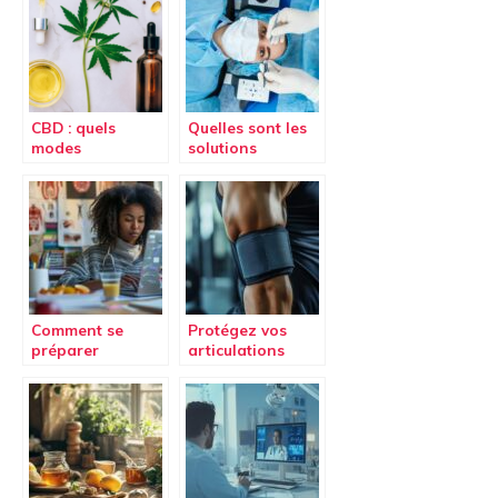
CBD : quels
Quelles sont les
modes
solutions
d’administration
chirurgicales
?
pour traiter les
problemes
ophtalmologique
s ?
Comment se
Protégez vos
préparer
articulations
efficacement à la
avec la Coudière
licence accès
musculation
santé : conseils
Primary Strenght
et stratégies
pendant vos
séances