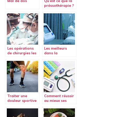
Mal de dos
Qu’est ce que la
préssothérapie ?
Les opérations
Les meilleurs
de chirurgies les
dans la
plus courantes
pressothérapie
aujourd’hui.
Traiter une
Comment réussir
douleur sportive
au mieux ses
études de santé
(Parcours d’Accès
Spécifique Santé)