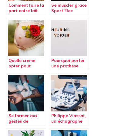
Comment faire la
Se muscler grace
part entre lait
Sport Elec
cru, lait frais et
Multisport Pro
lait UHT ?
Quelle creme
Pourquoi porter
opter pour
une prothese
prevenir et
auditive est
eliminer les
necessaire en
vergetures ?
cas de trouble de
l’ouie ?
Se former aux
Philippe Viossat,
gestes de
un échographe
premiers secours
de renom