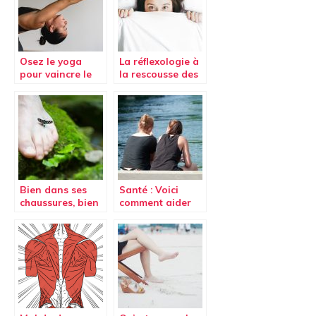
Osez le yoga
La réflexologie à
pour vaincre le
la rescousse des
mal de dos
ronflements
Bien dans ses
Santé : Voici
chaussures, bien
comment aider
dans sa tête:
un(e) ami(e)
chasser le stress
victime de
harcèlement
sexuelle