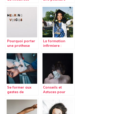
études de santé
avec un
(Parcours d’Accès
podologue
Spécifique Santé)
régulièrement ?
à Besançon
Pourquoi porter
La formation
une prothese
infirmiere :
auditive est
comparaison
necessaire en
1992-2009
cas de trouble de
l’ouie ?
Se former aux
Conseils et
gestes de
Astuces pour
premiers secours
éviter les maux
de dos