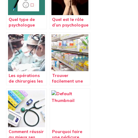
Quel type de
Quel est le rôle
psychologue
d’un psychologue
pour vous ?
?
Les opérations
Trouver
de chirurgies les
facilement une
plus courantes
pharmacie de
aujourd’hui.
garde
Comment réussir
Pourquoi faire
au mieux ses
une pédicure