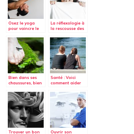
Osez le yoga
La réflexologie à
pour vaincre le
la rescousse des
mal de dos
ronflements
Bien dans ses
Santé : Voici
chaussures, bien
comment aider
dans sa tête:
un(e) ami(e)
chasser le stress
victime de
harcèlement
sexuelle
Trouver un bon
Ouvrir son