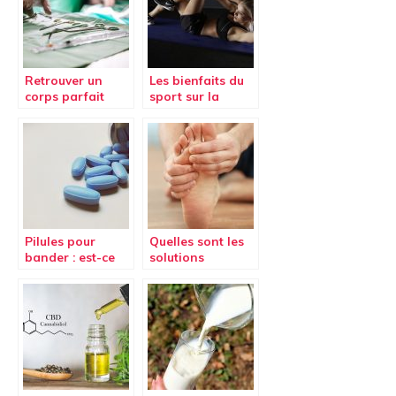
Retrouver un
Les bienfaits du
corps parfait
sport sur la
grâce à la
santé
chirurgie
esthétique en
Tunisie !
Pilules pour
Quelles sont les
bander : est-ce
solutions
efficace pour
naturelles pour
améliorer son
réduire la
érection ?
douleur aux
pieds ?