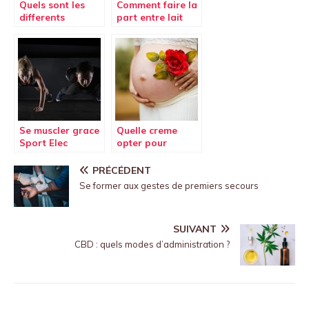
Quels sont les
Comment faire la
differents
part entre lait
moyens de
cru, lait frais et
consommer du
lait UHT ?
CBD ?
Se muscler grace
Quelle creme
Sport Elec
opter pour
Multisport Pro
prevenir et
eliminer les
PRÉCÉDENT
vergetures ?
Se former aux gestes de premiers secours
SUIVANT
CBD : quels modes d’administration ?