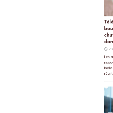
Tél
bou
chu
dom
28
Les a
risqu
indiv
réali