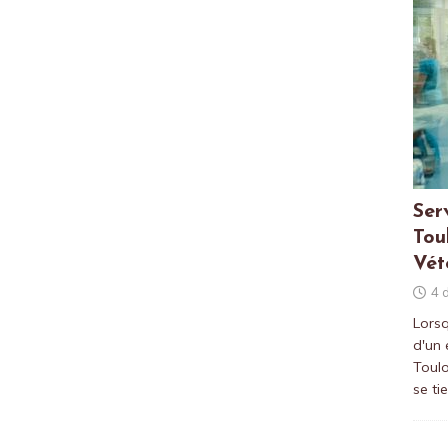
Ser
Tou
Vét
4 
Lorsq
d'un
Toulo
se ti