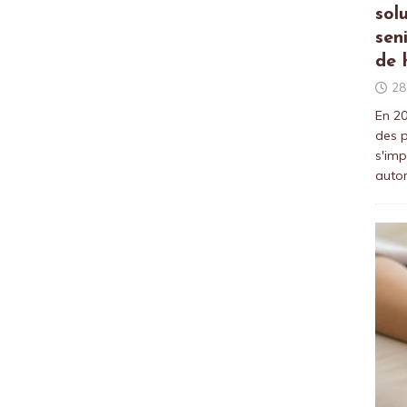
sol
sen
de 
28
En 20
des p
s'imp
auto