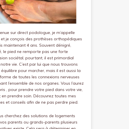
venue sur
direct podologue
, je m’appelle
 et je conçois des prothèses orthopédiques
s maintenant 4 ans.
Souvent dénigré,
, le pied ne remporte pas une forte
ion sociétal, pourtant, il est primordial
notre vie.
C’est par lui que nous trouvons
 équilibre pour marcher, mais il est aussi la
forme de toutes les connexions nerveuses
ant l’ensemble de nos organes.
Vous l’aurez
is , pour prendre votre pied dans votre vie,
ut en prendre soin.
Découvrez toutes mes
es et conseils afin de ne pas perdre pied.
us cherchez des solutions de logements
vos parents ou grands-parents plusieurs
natives existe. Cela sera à déterminer en