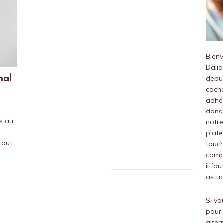
Bien
Dalia
mal
depui
caché
adhés
dans 
rs au
notre
plate
tout
touch
compr
il fa
astuc
Si vo
pour 
alter