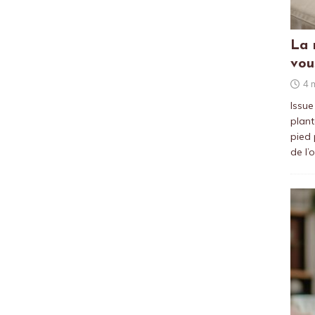
La 
vou
4 
Issue
plant
pied 
de l’