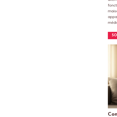
fonct
maiso
appar
médic
SO
Com