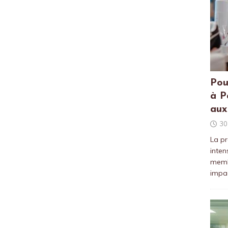
Pou
à P
aux
30
La pr
inten
membr
impac