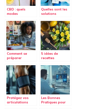
CBD : quels
Quelles sont les
modes
solutions
d’administration
chirurgicales
?
pour traiter les
problemes
ophtalmologique
s ?
Comment se
5 idées de
préparer
recettes
efficacement à la
médicinales avec
licence accès
la plante
santé : conseils
bouillon blanc
et stratégies
Protégez vos
Les Bonnes
articulations
Pratiques pour
avec la Coudière
une