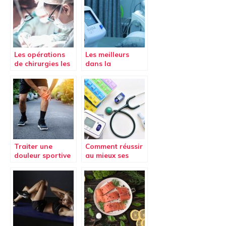
Les opérations
Les meilleurs
de chirurgies les
dans la
plus courantes
pressothérapie
aujourd’hui.
Traiter une
Comment réussir
douleur sportive
au mieux ses
études de santé
(Parcours d’Accès
Spécifique Santé)
à Besançon