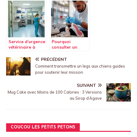
musculation
Teleconsultation
Primary Strenght
Ethique et
pendant vos
Securisee en
séances
Assurance Sante
Service d’urgence
Pourquoi
vétérinaire à
consulter un
Toulouse :
podologue à
Emergence,
Paris 17 pour des
PRÉCÉDENT
Urgence
soins adaptés
Comment transmettre un legs aux chiens guides
Vétérinaire
aux sportifs
pour soutenir leur mission
SUIVANT
Mug Cake avec Moins de 100 Calories : 3 Versions
au Sirop d’Agave
COUCOU LES PETITS PETONS