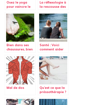
Osez le yoga
La réflexologie à
pour vaincre le
la rescousse des
mal de dos
ronflements
Bien dans ses
Santé : Voici
chaussures, bien
comment aider
dans sa tête:
un(e) ami(e)
chasser le stress
victime de
harcèlement
sexuelle
Mal de dos
Qu’est ce que la
préssothérapie ?