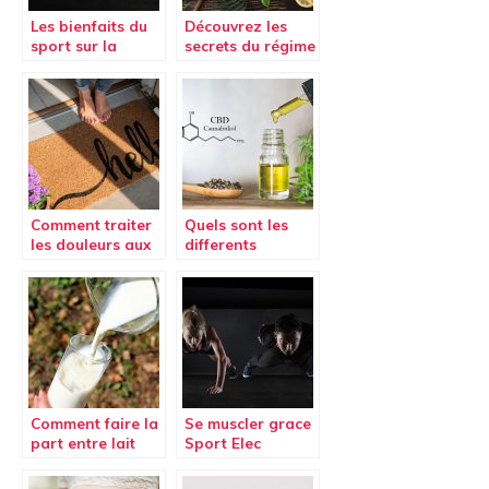
Les bienfaits du
Découvrez les
sport sur la
secrets du régime
santé
cétogène
Comment traiter
Quels sont les
les douleurs aux
differents
pieds ?
moyens de
consommer du
CBD ?
Comment faire la
Se muscler grace
part entre lait
Sport Elec
cru, lait frais et
Multisport Pro
lait UHT ?