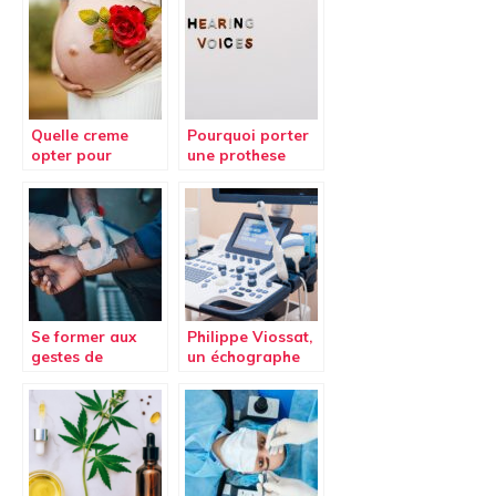
Quelle creme
Pourquoi porter
opter pour
une prothese
prevenir et
auditive est
eliminer les
necessaire en
vergetures ?
cas de trouble de
l’ouie ?
Se former aux
Philippe Viossat,
gestes de
un échographe
premiers secours
de renom