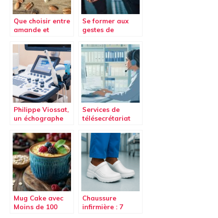
Que choisir entre
Se former aux
amande et
gestes de
cacahuète ?
premiers secours
Philippe Viossat,
Services de
un échographe
télésecrétariat
de renom
médical : atouts
et avantages
pour les
praticiens
Mug Cake avec
Chaussure
Moins de 100
infirmière : 7
Calories : 3
secrets puissants