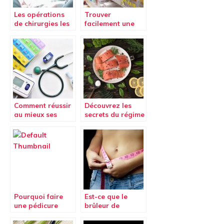
Les opérations
Trouver
de chirurgies les
facilement une
plus courantes
pharmacie de
aujourd’hui.
garde
Comment réussir
Découvrez les
au mieux ses
secrets du régime
études de santé
cétogène
(Parcours d’Accès
Spécifique Santé)
à Besançon
Pourquoi faire
Est-ce que le
une pédicure
brûleur de
avec un
graisse PhenGold
podologue
est efficace pour