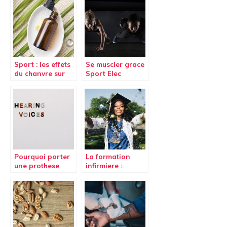
régulièrement ?
maigrir ?
Sport : les effets
Se muscler grace
du chanvre sur
Sport Elec
l’organisme.
Multisport Pro
Pourquoi porter
La formation
une prothese
infirmiere :
auditive est
comparaison
necessaire en
1992-2009
cas de trouble de
l’ouie ?