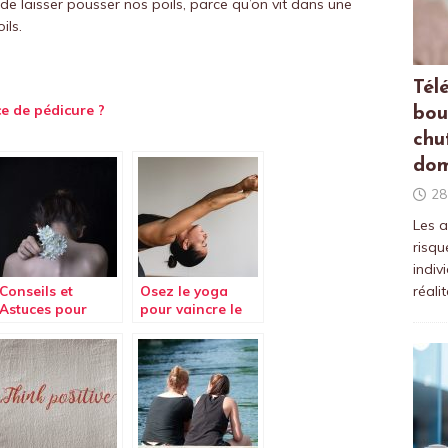
 de laisser pousser nos poils, parce qu’on vit dans une
ils.
Tél
ce de pédicure ?
bou
chu
dom
28
Les a
risqu
indiv
réali
Conseils et
Osez le yoga
Astuces pour
pour vaincre le
éviter les maux
mal de dos
de dos