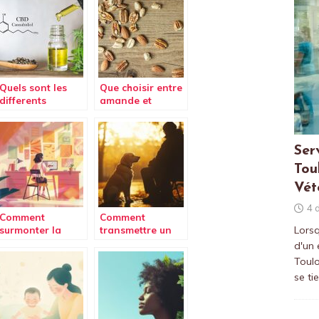
Quels sont les
Que choisir entre
differents
amande et
moyens de
cacahuète ?
consommer du
CBD ?
Ser
Tou
Vét
4 
Comment
Comment
Lorsq
surmonter la
transmettre un
procrastination
legs aux chiens
d'un
et booster sa
guides pour
Toulo
motivation
soutenir leur
se ti
mission