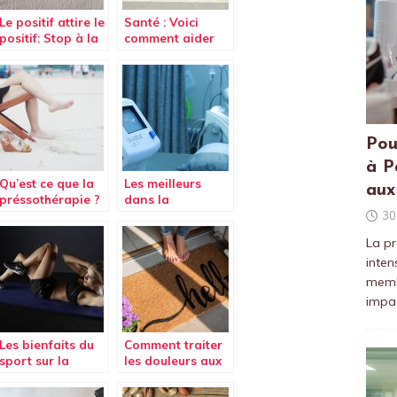
Le positif attire le
Santé : Voici
positif: Stop à la
comment aider
dépression
un(e) ami(e)
victime de
harcèlement
sexuelle
Pou
à P
Qu’est ce que la
Les meilleurs
aux
préssothérapie ?
dans la
pressothérapie
30
La pr
inten
membr
impac
Les bienfaits du
Comment traiter
sport sur la
les douleurs aux
santé
pieds ?