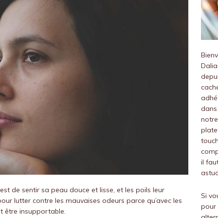
Bien
Dalia
depui
caché
adhés
dans 
notre
plate
touch
compr
il fa
astuc
st de sentir sa peau douce et lisse, et les poils leur
Si vo
 pour lutter contre les mauvaises odeurs parce qu’avec les
pour 
t être insupportable.
alter