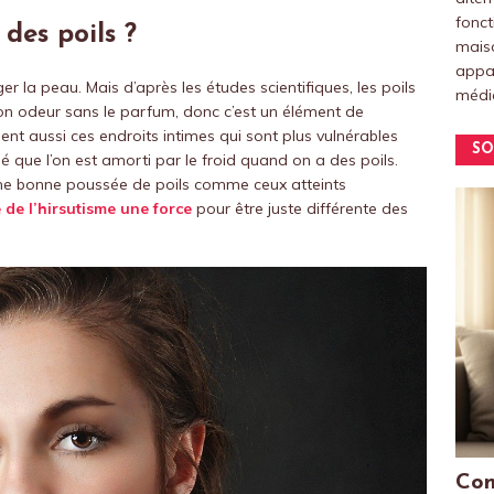
fonct
des poils ?
maiso
appar
r la peau. Mais d’après les études scientifiques, les poils
médic
on odeur sans le parfum, donc c’est un élément de
gent aussi ces endroits intimes qui sont plus vulnérables
SO
 que l’on est amorti par le froid quand on a des poils.
 une bonne poussée de poils comme ceux atteints
e de l’hirsutisme une force
pour être juste différente des
Com