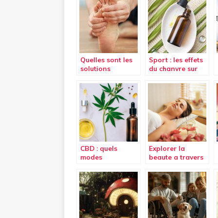
Quelles sont les
Sport : les effets
solutions
du chanvre sur
naturelles pour
l’organisme.
réduire la
douleur aux
pieds ?
CBD : quels
Explorer la
modes
beaute a travers
d’administration
les mots :
?
l’importance du
blog