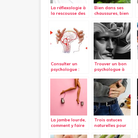
La réflexologie à
Bien dans ses
la rescousse des
chaussures, bien
ronflements
dans sa tête:
chasser le stress
Consulter un
Trouver un bon
psychologue :
psychologue à
une nécessité ?
Nivelles
La jambe lourde,
Trois astuces
comment y faire
naturelles pour
face ?
lutter contre la
constipation