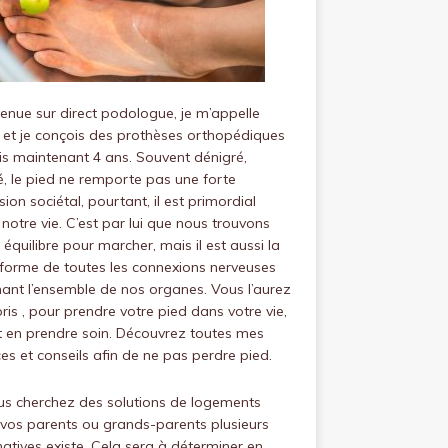
venue sur
direct podologue
, je m’appelle
 et je conçois des prothèses orthopédiques
s maintenant 4 ans.
Souvent dénigré,
, le pied ne remporte pas une forte
ion sociétal, pourtant, il est primordial
notre vie.
C’est par lui que nous trouvons
 équilibre pour marcher, mais il est aussi la
forme de toutes les connexions nerveuses
ant l’ensemble de nos organes.
Vous l’aurez
is , pour prendre votre pied dans votre vie,
ut en prendre soin.
Découvrez toutes mes
es et conseils afin de ne pas perdre pied.
us cherchez des solutions de logements
vos parents ou grands-parents plusieurs
natives existe. Cela sera à déterminer en