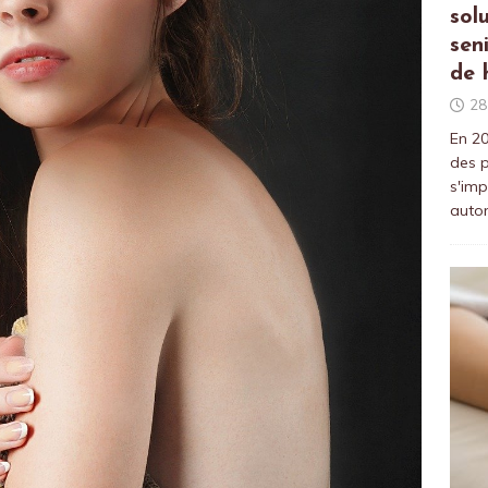
sol
sen
de 
28
En 20
des p
s'imp
auto