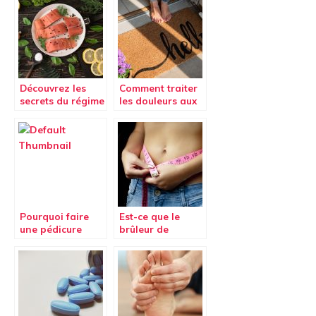
Découvrez les
Comment traiter
secrets du régime
les douleurs aux
cétogène
pieds ?
Pourquoi faire
Est-ce que le
une pédicure
brûleur de
avec un
graisse PhenGold
podologue
est efficace pour
régulièrement ?
maigrir ?