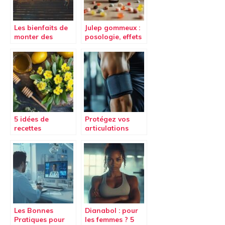
Les bienfaits de
Julep gommeux :
monter des
posologie, effets
escaliers pour
secondaires et
votre santé :
conseils –
transformez vos
Comment choisir
déplacements en
entre les
séance de sport
différentes
solutions
laxatives ?
5 idées de
Protégez vos
recettes
articulations
médicinales avec
avec la Coudière
la plante
musculation
bouillon blanc
Primary Strenght
pendant vos
séances
Les Bonnes
Dianabol : pour
Pratiques pour
les femmes ? 5