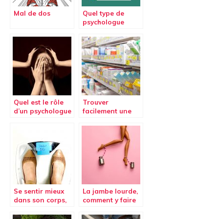
Mal de dos
Quel type de
psychologue
pour vous ?
Quel est le rôle
Trouver
d’un psychologue
facilement une
?
pharmacie de
garde
Se sentir mieux
La jambe lourde,
dans son corps,
comment y faire
les étapes à
face ?
franchir.