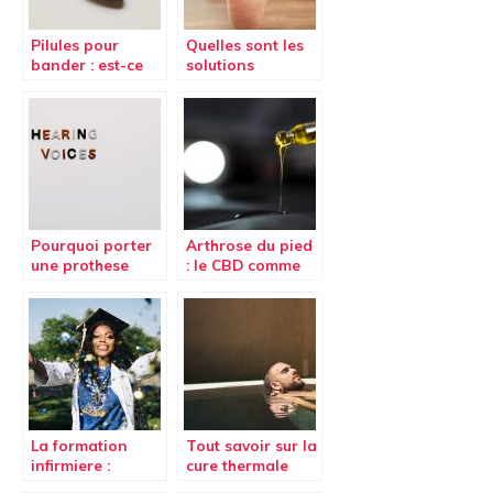
Pilules pour
Quelles sont les
bander : est-ce
solutions
efficace pour
naturelles pour
améliorer son
réduire la
érection ?
douleur aux
pieds ?
Pourquoi porter
Arthrose du pied
une prothese
: le CBD comme
auditive est
nouveau
necessaire en
traitement
cas de trouble de
naturel
l’ouie ?
La formation
Tout savoir sur la
infirmiere :
cure thermale
comparaison
conventionnée