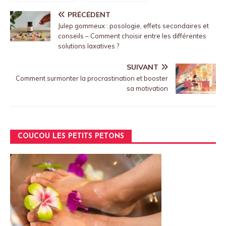
une
athletes
Teleconsultation
feminines
PRÉCÉDENT
Ethique et
racontent leur
Julep gommeux : posologie, effets secondaires et
Securisee en
experience
conseils – Comment choisir entre les différentes
Assurance Sante
solutions laxatives ?
SUIVANT
Comment surmonter la procrastination et booster
sa motivation
COUCOU LES PETITS PETONS