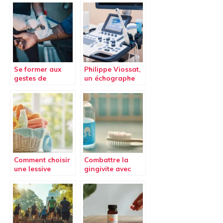
1992-2009
Se former aux
Philippe Viossat,
gestes de
un échographe
premiers secours
de renom
Comment choisir
Combattre la
une lessive
gingivite avec
hypoallergénique
des soins
pour un linge
dentaires
parfaitement
alternatifs :
propre et sain
L’alliance
bicarbonate-eau
oxygénée