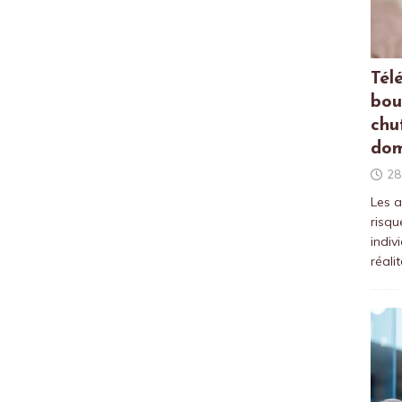
Tél
bou
chu
dom
28
Les a
risqu
indiv
réali