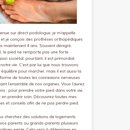
venue sur
direct podologue
, je m’appelle
 et je conçois des prothèses orthopédiques
s maintenant 4 ans.
Souvent dénigré,
, le pied ne remporte pas une forte
ion sociétal, pourtant, il est primordial
notre vie.
C’est par lui que nous trouvons
 équilibre pour marcher, mais il est aussi la
forme de toutes les connexions nerveuses
ant l’ensemble de nos organes.
Vous l’aurez
is , pour prendre votre pied dans votre vie,
ut en prendre soin.
Découvrez toutes mes
es et conseils afin de ne pas perdre pied.
us cherchez des solutions de logements
vos parents ou grands-parents plusieurs
natives existe. Cela sera à déterminer en