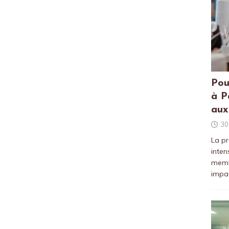
Pou
à P
aux
30
La pr
inten
membr
impac