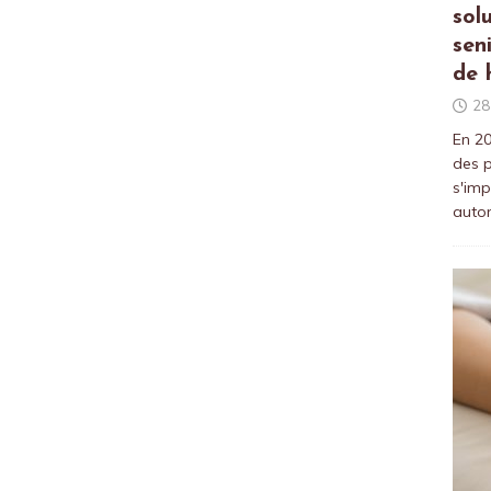
sol
sen
de 
28
En 20
des p
s'imp
auto