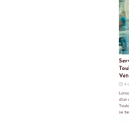
Ser
Tou
Vét
4 
Lorsq
d'un
Toulo
se ti