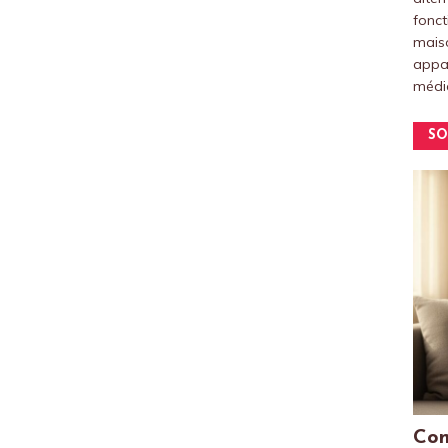
fonct
maiso
appar
médic
SO
Com