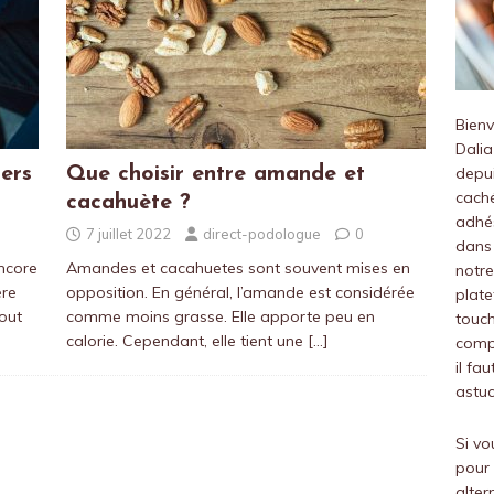
Bien
Dalia
ers
Que choisir entre amande et
depui
caché
cacahuète ?
adhés
7 juillet 2022
direct-podologue
0
dans 
ncore
Amandes et cacahuetes sont souvent mises en
notre
ère
opposition. En général, l’amande est considérée
plate
tout
comme moins grasse. Elle apporte peu en
touch
calorie. Cependant, elle tient une
[…]
compr
il fa
astuc
Si vo
pour 
alter