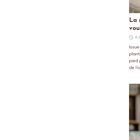
La 
vou
4 
Issue
plant
pied 
de l’