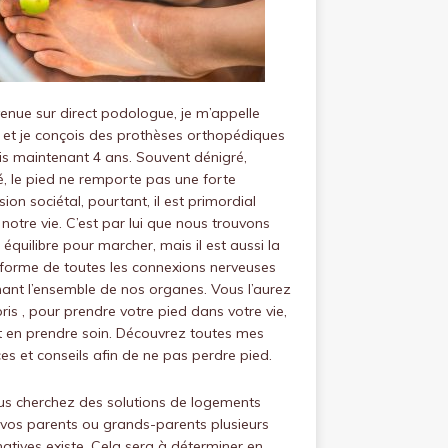
venue sur
direct podologue
, je m’appelle
 et je conçois des prothèses orthopédiques
s maintenant 4 ans.
Souvent dénigré,
, le pied ne remporte pas une forte
ion sociétal, pourtant, il est primordial
notre vie.
C’est par lui que nous trouvons
 équilibre pour marcher, mais il est aussi la
forme de toutes les connexions nerveuses
ant l’ensemble de nos organes.
Vous l’aurez
is , pour prendre votre pied dans votre vie,
ut en prendre soin.
Découvrez toutes mes
es et conseils afin de ne pas perdre pied.
us cherchez des solutions de logements
vos parents ou grands-parents plusieurs
natives existe. Cela sera à déterminer en