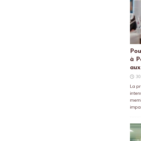
Pou
à P
aux
30
La pr
inten
membr
impac