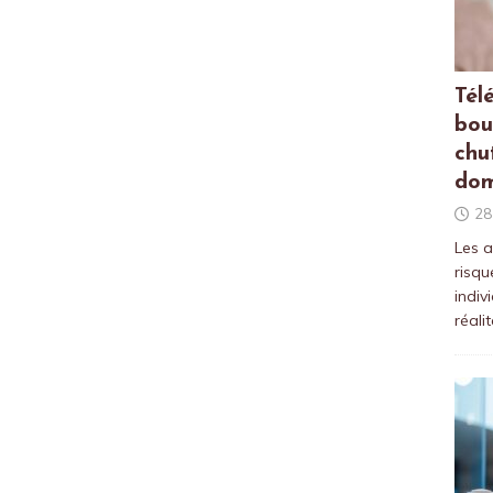
Tél
bou
chu
dom
28
Les a
risqu
indiv
réali