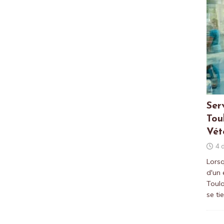
Ser
Tou
Vét
4 
Lorsq
d'un
Toulo
se ti