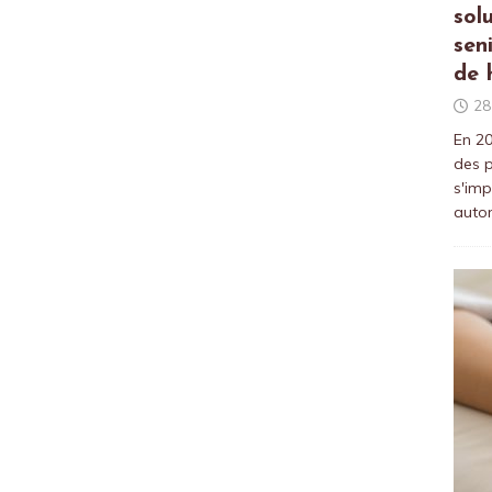
sol
sen
de 
28
En 20
des p
s'imp
auto