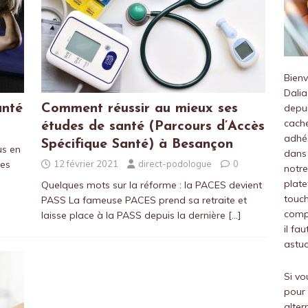
Bien
Dalia
anté
Comment réussir au mieux ses
depui
caché
études de santé (Parcours d’Accès
adhés
Spécifique Santé) à Besançon
us en
dans 
Ses
12 février 2021
direct-podologue
0
notre
.
plate
Quelques mots sur la réforme : la PACES devient
touch
PASS La fameuse PACES prend sa retraite et
compr
laisse place à la PASS depuis la dernière
[…]
il fa
astuc
Si vo
pour 
alter