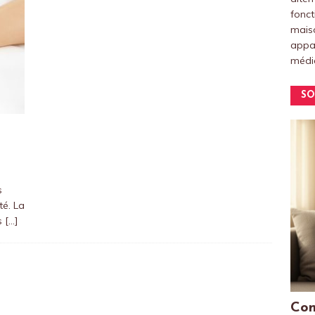
fonct
maiso
appar
médic
SO
s
té. La
es
[…]
Com