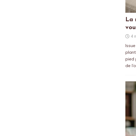
La 
vou
4 
Issue
plant
pied 
de l’