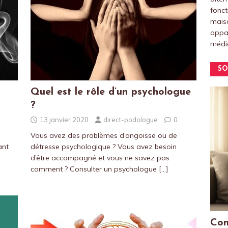
fonct
maiso
appar
médic
SO
Quel est le rôle d’un psychologue
?
13 janvier 2020
direct-podologue
0
Vous avez des problèmes d’angoisse ou de
ant
détresse psychologique ? Vous avez besoin
d’être accompagné et vous ne savez pas
comment ? Consulter un psychologue
[…]
Com