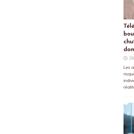
Tél
bou
chu
dom
28
Les a
risqu
indiv
réali