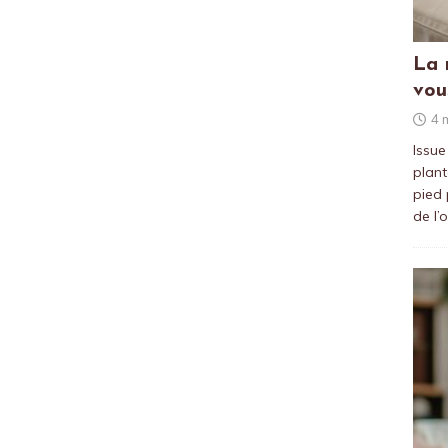
La 
vou
4 
Issue
plant
pied 
de l’