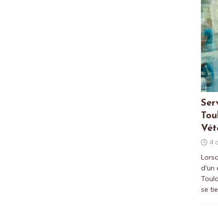
Ser
Tou
Vét
4 
Lorsq
d'un
Toulo
se ti