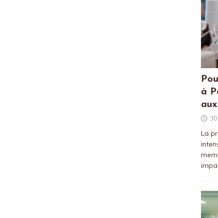
Pou
à P
aux
30
La pr
inten
membr
impac