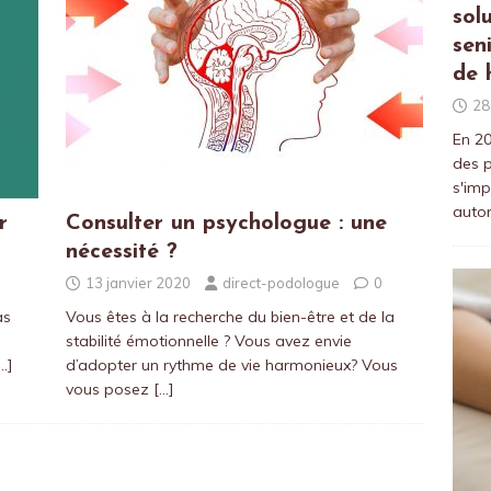
sol
sen
de 
28
En 20
des p
s'imp
auto
r
Consulter un psychologue : une
nécessité ?
13 janvier 2020
direct-podologue
0
as
Vous êtes à la recherche du bien-être et de la
stabilité émotionnelle ? Vous avez envie
…]
d’adopter un rythme de vie harmonieux? Vous
vous posez
[…]