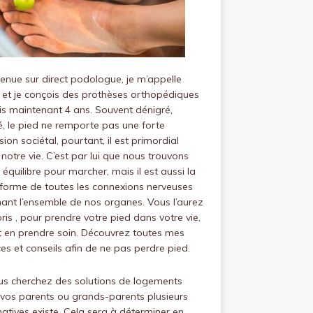
venue sur
direct podologue
, je m’appelle
 et je conçois des prothèses orthopédiques
s maintenant 4 ans.
Souvent dénigré,
, le pied ne remporte pas une forte
ion sociétal, pourtant, il est primordial
notre vie.
C’est par lui que nous trouvons
 équilibre pour marcher, mais il est aussi la
forme de toutes les connexions nerveuses
ant l’ensemble de nos organes.
Vous l’aurez
is , pour prendre votre pied dans votre vie,
ut en prendre soin.
Découvrez toutes mes
es et conseils afin de ne pas perdre pied.
us cherchez des solutions de logements
vos parents ou grands-parents plusieurs
natives existe. Cela sera à déterminer en