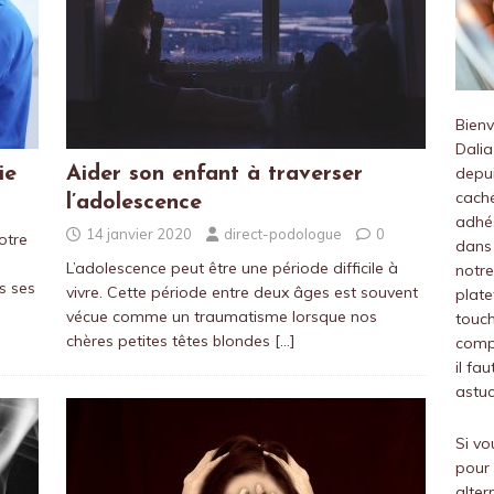
Bien
Dalia
ie
Aider son enfant à traverser
depui
caché
l’adolescence
adhés
14 janvier 2020
direct-podologue
0
otre
dans 
L’adolescence peut être une période difficile à
notre
s ses
vivre. Cette période entre deux âges est souvent
plate
vécue comme un traumatisme lorsque nos
touch
chères petites têtes blondes
[…]
compr
il fa
astuc
Si vo
pour 
alter